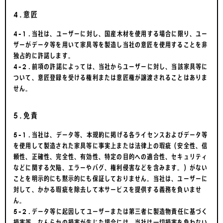
4.意匠
4-1.当社は、ユーザーに対し、国産木材を使用する場合に限り、ユー
ザーがデータ等を用いて家具等を製造し当社の意匠を使用することを非
独占的に許諾します。
4-2.前項の許諾によっては、当社からユーザーに対し、当該家具等に
ついて、意匠登録を受ける権利または意匠権が譲渡されることはありま
せん。
5.免責
5-1.当社は、データ等、本規約に掲げる各ライセンスおよびデータ等
を使用して製造された家具等に事実上または法律上の瑕疵（安全性、信
頼性、正確性、完全性、有効性、特定の目的への適合性、セキュリティ
などに関する欠陥、エラーやバグ、権利侵害などを含みます。）がない
ことを明示的にも黙示的にも保証しておりません。当社は、ユーザーに
対して、かかる瑕疵を除去して本サービスを提供する義務を負いませ
ん。
5-2.データ等に起因してユーザーまたは第三者に製造物責任に基づく
損害等、なんらかの損害が生じた場合には、当社は一切損害を負わない