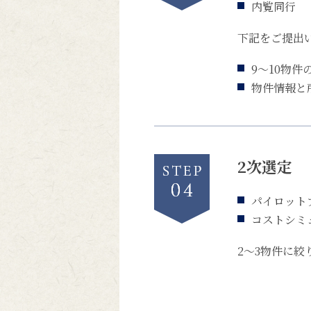
内覧同行
下記をご提出
9～10物
物件情報と
2次選定
パイロット
コストシミ
2～3物件に