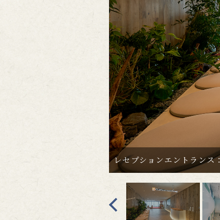
レセプションエントランス
Pr