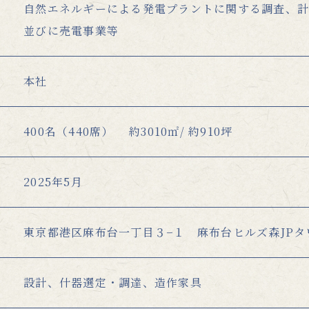
自然エネルギーによる発電プラントに関する調査、計
並びに売電事業等
本社
400名（440席） 約3010㎡/ 約910坪
2025年5月
東京都港区麻布台一丁目３−１ 麻布台ヒルズ森JPタワ
設計、什器選定・調達、造作家具