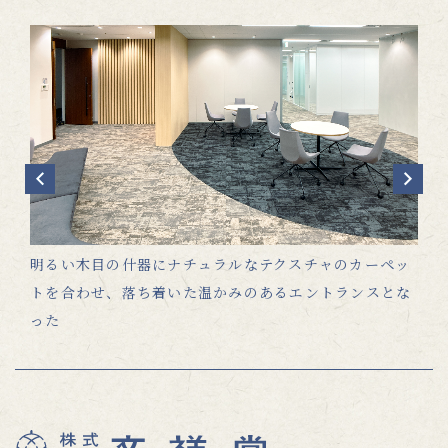
Pr
N
ev
ex
io
t
us
ーブ
明るい木目の什器にナチュラルなテクスチャのカーペッ
来
。
トを合わせ、落ち着いた温かみのあるエントランスとな
に
った